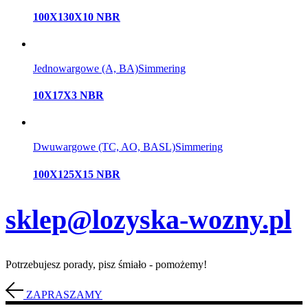
100X130X10 NBR
Jednowargowe (A, BA)
Simmering
10X17X3 NBR
Dwuwargowe (TC, AO, BASL)
Simmering
100X125X15 NBR
sklep@lozyska-wozny.pl
Potrzebujesz porady, pisz śmiało - pomożemy!
ZAPRASZAMY