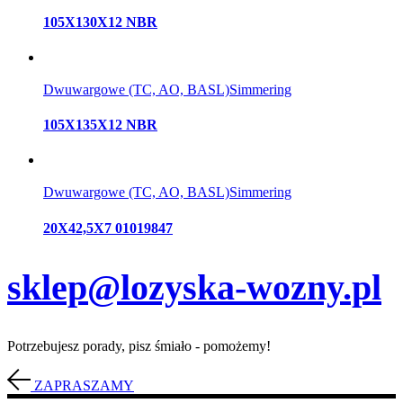
105X130X12 NBR
Dwuwargowe (TC, AO, BASL)
Simmering
105X135X12 NBR
Dwuwargowe (TC, AO, BASL)
Simmering
20X42,5X7 01019847
sklep@lozyska-wozny.pl
Potrzebujesz porady, pisz śmiało - pomożemy!
ZAPRASZAMY