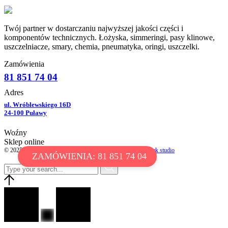
Twój partner w dostarczaniu najwyższej jakości części i
komponentów technicznych. Łożyska, simmeringi, pasy klinowe,
uszczelniacze, smary, chemia, pneumatyka, oringi, uszczelki.
Zamówienia
81 851 74 04
Adres
ul. Wróblewskiego 16D
24-100 Puławy
Woźny
Sklep online
© 2025 WOŹNY ŁOŻYSKA. All Rights Reserved // by
chotek studio
ZAMÓWIENIA: 81 851 74 04