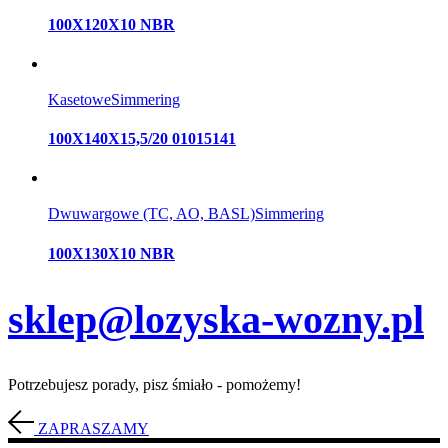
100X120X10 NBR
Kasetowe
Simmering
100X140X15,5/20 01015141
Dwuwargowe (TC, AO, BASL)
Simmering
100X130X10 NBR
sklep@lozyska-wozny.pl
Potrzebujesz porady, pisz śmiało - pomożemy!
ZAPRASZAMY