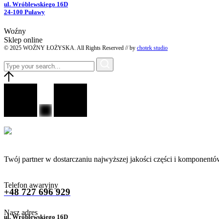
ul. Wróblewskiego 16D
24-100 Puławy
Woźny
Sklep online
© 2025 WOŹNY ŁOŻYSKA. All Rights Reserved // by
chotek studio
Twój partner w dostarczaniu najwyższej jakości części i komponentó
Telefon awaryjny
+48 727 696 929
Nasz adres
ul. Wróblewskiego 16D