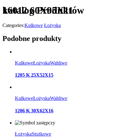
katalog Produktów
16012 60X95X11
Categories:
Kulkowe
Łożyska
Podobne produkty
Kulkowe
Łożyska
Wahliwe
1205 K 25X52X15
Kulkowe
Łożyska
Wahliwe
1206 K 30X62X16
Łożyska
Stożkowe