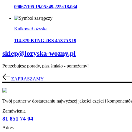
09067/195 19,05×49,225×18,034
Kulkowe
Łożyska
114-879 BTNG 2RS 45X75X19
sklep@lozyska-wozny.pl
Potrzebujesz porady, pisz śmiało - pomożemy!
ZAPRASZAMY
Twój partner w dostarczaniu najwyższej jakości części i komponentów
Zamówienia
81 851 74 04
Adres