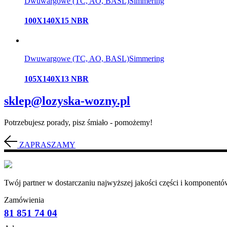
Dwuwargowe (TC, AO, BASL)
Simmering
100X140X15 NBR
Dwuwargowe (TC, AO, BASL)
Simmering
105X140X13 NBR
sklep@lozyska-wozny.pl
Potrzebujesz porady, pisz śmiało - pomożemy!
ZAPRASZAMY
Twój partner w dostarczaniu najwyższej jakości części i komponentów
Zamówienia
81 851 74 04