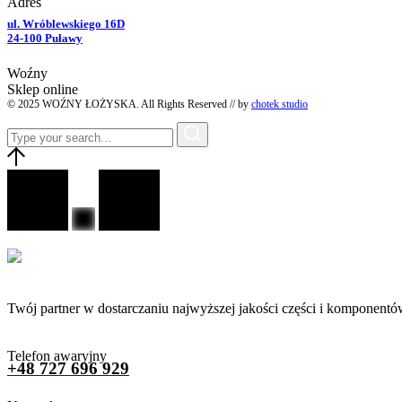
Adres
ul. Wróblewskiego 16D
24-100 Puławy
Woźny
Sklep online
© 2025 WOŹNY ŁOŻYSKA. All Rights Reserved // by
chotek studio
Twój partner w dostarczaniu najwyższej jakości części i komponentó
Telefon awaryjny
+48 727 696 929