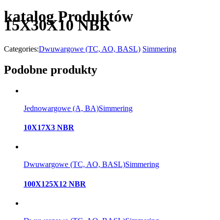
katalog Produktów
15X30X10 NBR
Categories:
Dwuwargowe (TC, AO, BASL)
Simmering
Podobne produkty
Jednowargowe (A, BA)
Simmering
10X17X3 NBR
Dwuwargowe (TC, AO, BASL)
Simmering
100X125X12 NBR