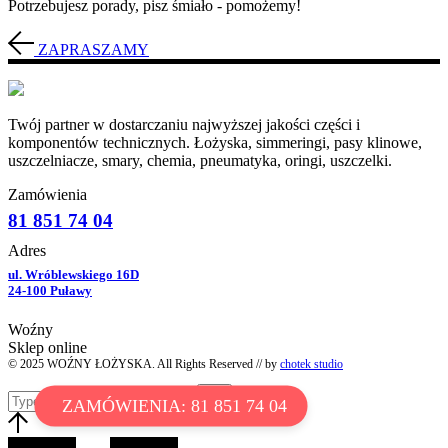
Potrzebujesz porady, pisz śmiało - pomożemy!
ZAPRASZAMY
Twój partner w dostarczaniu najwyższej jakości części i
komponentów technicznych. Łożyska, simmeringi, pasy klinowe,
uszczelniacze, smary, chemia, pneumatyka, oringi, uszczelki.
Zamówienia
81 851 74 04
Adres
ul. Wróblewskiego 16D
24-100 Puławy
Woźny
Sklep online
© 2025 WOŹNY ŁOŻYSKA. All Rights Reserved // by
chotek studio
ZAMÓWIENIA: 81 851 74 04