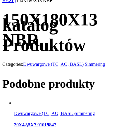
BASL)
150X180X13 NBR
150X180X13
katalog
NBR
Produktów
Categories:
Dwuwargowe (TC, AO, BASL)
Simmering
Podobne produkty
Dwuwargowe (TC, AO, BASL)
Simmering
20X42,5X7 01019847