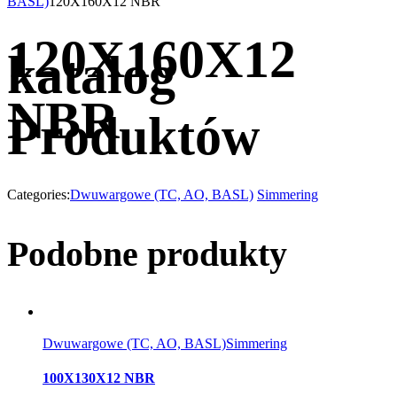
BASL)
120X160X12 NBR
120X160X12
katalog
NBR
Produktów
Categories:
Dwuwargowe (TC, AO, BASL)
Simmering
Podobne produkty
Dwuwargowe (TC, AO, BASL)
Simmering
100X130X12 NBR