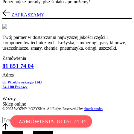
Potrzebujesz porady, pisz śmiało - pomożemy!
ZAPRASZAMY
Twój partner w dostarczaniu najwyższej jakości części i
komponentów technicznych. Łożyska, simmeringi, pasy klinowe,
uszczelniacze, smary, chemia, pneumatyka, oringi, uszczelki.
Zamówienia
81 851 74 04
Adres
ul. Wróblewskiego 16D
24-100 Puławy
Woźny
Sklep online
© 2025 WOŹNY ŁOŻYSKA. All Rights Reserved // by
chotek studio
ZAMÓWIENIA: 81 851 74 04