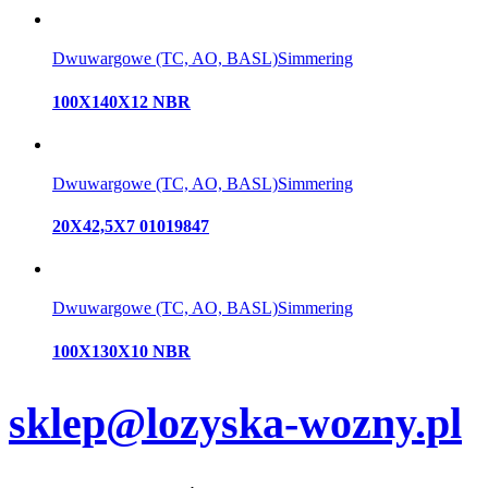
Dwuwargowe (TC, AO, BASL)
Simmering
100X140X12 NBR
Dwuwargowe (TC, AO, BASL)
Simmering
20X42,5X7 01019847
Dwuwargowe (TC, AO, BASL)
Simmering
100X130X10 NBR
sklep@lozyska-wozny.pl