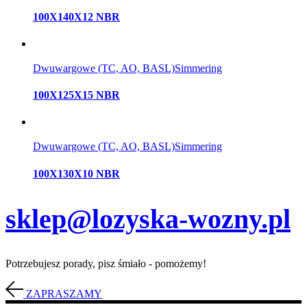
100X140X12 NBR
Dwuwargowe (TC, AO, BASL)
Simmering
100X125X15 NBR
Dwuwargowe (TC, AO, BASL)
Simmering
100X130X10 NBR
sklep@lozyska-wozny.pl
Potrzebujesz porady, pisz śmiało - pomożemy!
ZAPRASZAMY