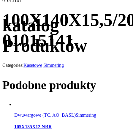
01015141
100X140X15,5/2
katalog
01015141
Produktów
Categories:
Kasetowe
Simmering
Podobne produkty
Dwuwargowe (TC, AO, BASL)
Simmering
105X135X12 NBR