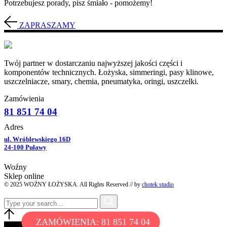
Potrzebujesz porady, pisz śmiało - pomożemy!
ZAPRASZAMY
Twój partner w dostarczaniu najwyższej jakości części i
komponentów technicznych. Łożyska, simmeringi, pasy klinowe,
uszczelniacze, smary, chemia, pneumatyka, oringi, uszczelki.
Zamówienia
81 851 74 04
Adres
ul. Wróblewskiego 16D
24-100 Puławy
Woźny
Sklep online
© 2025 WOŹNY ŁOŻYSKA. All Rights Reserved // by
chotek studio
ZAMÓWIENIA: 81 851 74 04