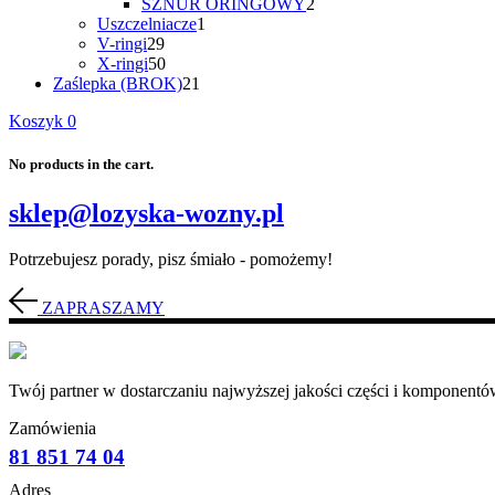
produkty
2
SZNUR ORINGOWY
2
1
produkty
Uszczelniacze
1
29
produkt
V-ringi
29
produktów
50
X-ringi
50
produktów
21
Zaślepka (BROK)
21
produktów
Koszyk
0
No products in the cart.
sklep@lozyska-wozny.pl
Potrzebujesz porady, pisz śmiało - pomożemy!
ZAPRASZAMY
Twój partner w dostarczaniu najwyższej jakości części i komponentów
Zamówienia
81 851 74 04
Adres