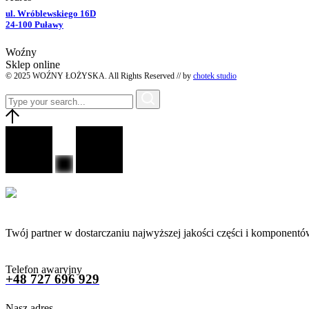
ul. Wróblewskiego 16D
24-100 Puławy
Woźny
Sklep online
© 2025 WOŹNY ŁOŻYSKA. All Rights Reserved // by
chotek studio
Twój partner w dostarczaniu najwyższej jakości części i komponentó
Telefon awaryjny
+48 727 696 929
Nasz adres