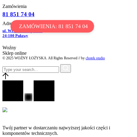
Zamówienia
81 851 74 04
Adres
ZAMÓWIENIA: 81 851 74 04
ul. Wróblewskiego 16D
24-100 Puławy
Woźny
Sklep online
© 2025 WOŹNY ŁOŻYSKA. All Rights Reserved // by
chotek studio
Twój partner w dostarczaniu najwyższej jakości części i
komponentów technicznych.