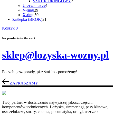
produkty
2
SZNUR ORINGOWY
2
1
produkty
Uszczelniacze
1
29
produkt
V-ringi
29
produktów
50
X-ringi
50
produktów
21
Zaślepka (BROK)
21
produktów
Koszyk
0
No products in the cart.
sklep@lozyska-wozny.pl
Potrzebujesz porady, pisz śmiało - pomożemy!
ZAPRASZAMY
Twój partner w dostarczaniu najwyższej jakości części i
komponentów technicznych. Łożyska, simmeringi, pasy klinowe,
uszczelniacze, smary, chemia, pneumatyka, oringi, uszczelki.