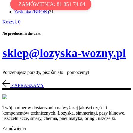
29
produkt
V-ringi
29
ZAMÓWIENIA: 81 851 74 04
produktów
50
X-ringi
50
produktów
21
Zaślepka (BROK)
21
produktów
Koszyk
0
No products in the cart.
sklep@lozyska-wozny.pl
Potrzebujesz porady, pisz śmiało - pomożemy!
ZAPRASZAMY
Twój partner w dostarczaniu najwyższej jakości części i
komponentów technicznych. Łożyska, simmeringi, pasy klinowe,
uszczelniacze, smary, chemia, pneumatyka, oringi, uszczelki.
Zamówienia