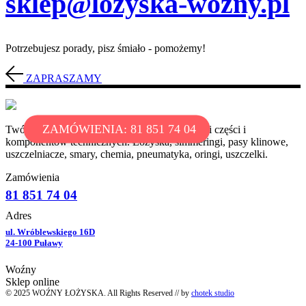
sklep@lozyska-wozny.pl
Potrzebujesz porady, pisz śmiało - pomożemy!
ZAPRASZAMY
ZAMÓWIENIA: 81 851 74 04
Twój partner w dostarczaniu najwyższej jakości części i
komponentów technicznych. Łożyska, simmeringi, pasy klinowe,
uszczelniacze, smary, chemia, pneumatyka, oringi, uszczelki.
Zamówienia
81 851 74 04
Adres
ul. Wróblewskiego 16D
24-100 Puławy
Woźny
Sklep online
© 2025 WOŹNY ŁOŻYSKA. All Rights Reserved // by
chotek studio