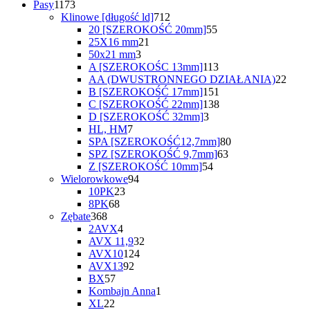
produktów
1173
Pasy
1173
produkty
712
Klinowe [długość ld]
712
produktów
55
20 [SZEROKOŚĆ 20mm]
55
21
produktów
25X16 mm
21
3
produktów
50x21 mm
3
produkty
113
A [SZEROKOŚC 13mm]
113
produktów
22
AA (DWUSTRONNEGO DZIAŁANIA)
22
151
prod
B [SZEROKOŚĆ 17mm]
151
produktów
138
C [SZEROKOŚĆ 22mm]
138
3
produktów
D [SZEROKOŚĆ 32mm]
3
7
produkty
HL, HM
7
produktów
80
SPA [SZEROKOŚĆ12,7mm]
80
63
produktów
SPZ [SZEROKOŚĆ 9,7mm]
63
54
produkty
Z [SZEROKOŚĆ 10mm]
54
94
produkty
Wielorowkowe
94
23
produkty
10PK
23
68
produkty
8PK
68
368
produktów
Zębate
368
produktów
4
2AVX
4
produkty
32
AVX 11,9
32
124
produkty
AVX10
124
92
produkty
AVX13
92
57
produkty
BX
57
produktów
1
Kombajn Anna
1
22
produkt
XL
22