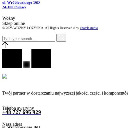
ul. Wróblewskiego 16D
24-100 Puławy
Woźny
Sklep online
© 2025 WOŹNY ŁOŻYSKA. All Rights Reserved // by
chotek studio
Twój partner w dostarczaniu najwyższej jakości części i komponentó
Telefon awaryjny
+48 727 696 929
Nasz adres
ul. Wróblewskiego 16D