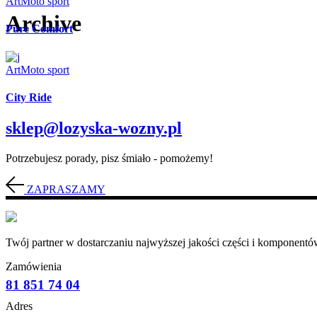
Art
Moto sport
Archive
Pure Comfort
Art
Moto sport
City Ride
sklep@lozyska-wozny.pl
Potrzebujesz porady, pisz śmiało - pomożemy!
ZAPRASZAMY
Twój partner w dostarczaniu najwyższej jakości części i komponentów
Zamówienia
81 851 74 04
Adres