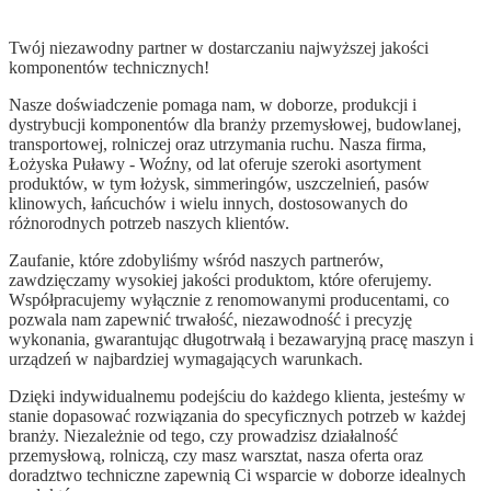
Twój niezawodny partner w dostarczaniu najwyższej jakości
komponentów technicznych!
Nasze doświadczenie pomaga nam, w doborze, produkcji i
dystrybucji komponentów dla branży przemysłowej, budowlanej,
transportowej, rolniczej oraz utrzymania ruchu. Nasza firma,
Łożyska Puławy - Woźny, od lat oferuje szeroki asortyment
produktów, w tym łożysk, simmeringów, uszczelnień, pasów
klinowych, łańcuchów i wielu innych, dostosowanych do
różnorodnych potrzeb naszych klientów.
Zaufanie, które zdobyliśmy wśród naszych partnerów,
zawdzięczamy wysokiej jakości produktom, które oferujemy.
Współpracujemy wyłącznie z renomowanymi producentami, co
pozwala nam zapewnić trwałość, niezawodność i precyzję
wykonania, gwarantując długotrwałą i bezawaryjną pracę maszyn i
urządzeń w najbardziej wymagających warunkach.
Dzięki indywidualnemu podejściu do każdego klienta, jesteśmy w
stanie dopasować rozwiązania do specyficznych potrzeb w każdej
branży. Niezależnie od tego, czy prowadzisz działalność
przemysłową, rolniczą, czy masz warsztat, nasza oferta oraz
doradztwo techniczne zapewnią Ci wsparcie w doborze idealnych