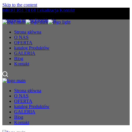
Skip to the content
info:81 851 74 04
Lokalizacja
Kontakt
Obserwuj nas na Facebbok'u
Strona główna
O NAS
OFERTA
katalog Produktów
GALERIA
Blog
Kontakt
Strona główna
O NAS
OFERTA
katalog Produktów
GALERIA
Blog
Kontakt