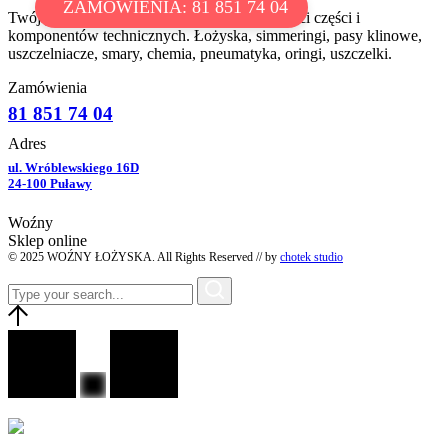
ZAMÓWIENIA: 81 851 74 04
Twój partner w dostarczaniu najwyższej jakości części i
komponentów technicznych. Łożyska, simmeringi, pasy klinowe,
uszczelniacze, smary, chemia, pneumatyka, oringi, uszczelki.
Zamówienia
81 851 74 04
Adres
ul. Wróblewskiego 16D
24-100 Puławy
Woźny
Sklep online
© 2025 WOŹNY ŁOŻYSKA. All Rights Reserved // by
chotek studio